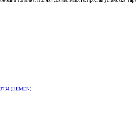
кономии топлива. Полная совместимость, простая установка, гар
8.3734 (HEMEN)