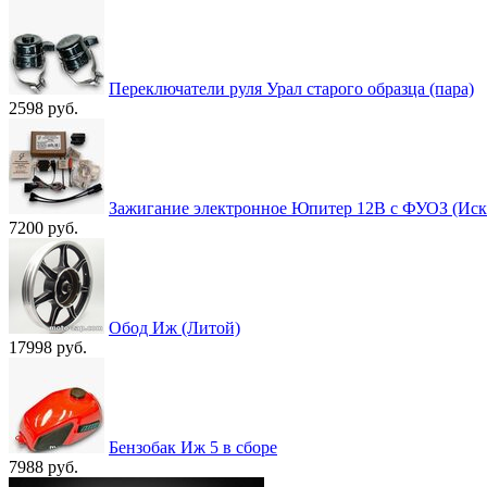
Переключатели руля Урал старого образца (пара)
2598 руб.
Зажигание электронное Юпитер 12В с ФУОЗ (Иск
7200 руб.
Обод Иж (Литой)
17998 руб.
Бензобак Иж 5 в сборе
7988 руб.