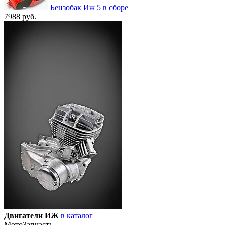
Бензобак Иж 5 в сборе
7988 руб.
Двигатели ИЖ
в каталог
Мото
Запчасть