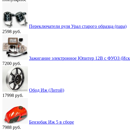
Переключатели руля Урал старого образца (пара)
2598 руб.
Зажигание электронное Юпитер 12В с ФУОЗ (Иск
7200 руб.
Обод Иж (Литой)
17998 руб.
Бензобак Иж 5 в сборе
7988 руб.