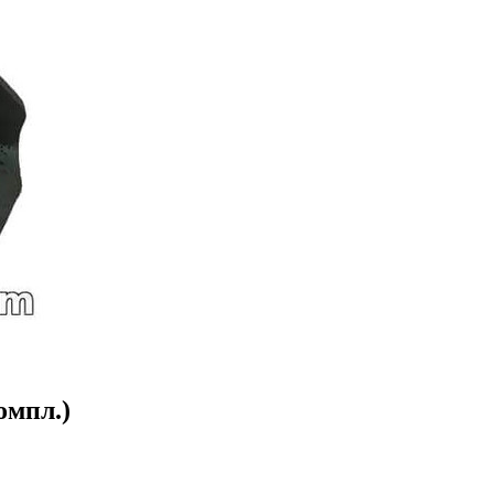
омпл.)